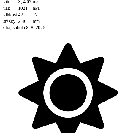
vítr
S, 4.07
m/s
tlak
1021
hPa
vlhkost
42
%
srážky
2.46
mm
zítra, sobota 8. 8. 2026