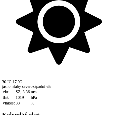
30 °C
17 °C
jasno, slabý severozápadní vítr
vítr
SZ, 3.36
m/s
tlak
1019
hPa
vlhkost
33
%
Kalendář akcí