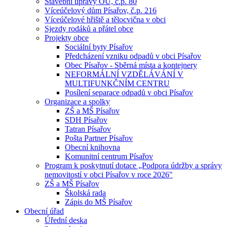
Stavební úpravy OÚ, č.p. 80
Víceúčelový dům Písařov, č.p. 216
Víceúčelové hřiště a tělocvična v obci
Sjezdy rodáků a přátel obce
Projekty obce
Sociální byty Písařov
Předcházení vzniku odpadů v obci Písařov
Obec Písařov - Sběrná místa a kontejnery
NEFORMÁLNÍ VZDĚLÁVÁNÍ V
MULTIFUNKČNÍM CENTRU
Posílení separace odpadů v obci Písařov
Organizace a spolky
ZŠ a MŠ Písařov
SDH Písařov
Tatran Písařov
Pošta Partner Písařov
Obecní knihovna
Komunitní centrum Písařov
Program k poskytnutí dotace „Podpora údržby a správy
nemovitostí v obci Písařov v roce 2026"
ZŠ a MŠ Písařov
Školská rada
Zápis do MŠ Písařov
Obecní úřad
Úřední deska