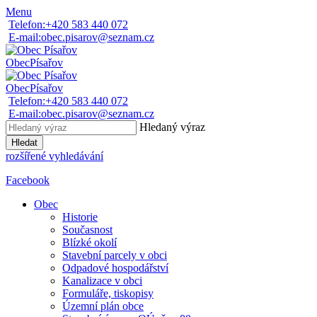
Menu
Telefon:
+420 583 440 072
E-mail:
obec.pisarov@seznam.cz
Obec
Písařov
Obec
Písařov
Telefon:
+420 583 440 072
E-mail:
obec.pisarov@seznam.cz
Hledaný výraz
Hledat
rozšířené vyhledávání
Facebook
Obec
Historie
Současnost
Blízké okolí
Stavební parcely v obci
Odpadové hospodářství
Kanalizace v obci
Formuláře, tiskopisy
Územní plán obce