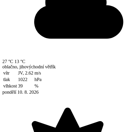
27 °C
13 °C
oblačno, jihovýchodní větřík
vítr
JV, 2.62
m/s
tlak
1022
hPa
vlhkost
39
%
pondělí 10. 8. 2026