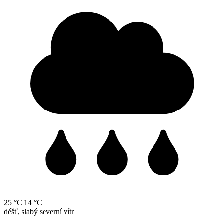
25 °C
14 °C
déšť, slabý severní vítr